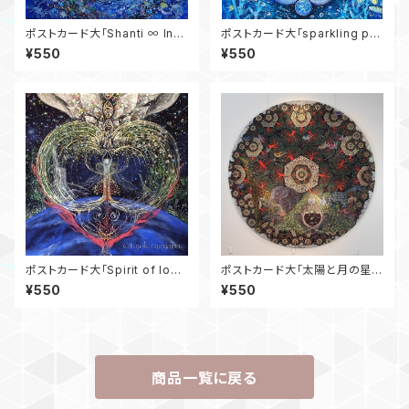
ポストカード大「Shanti ∞ Infi
ポストカード大「sparkling po
nity」
wer gate」
¥550
¥550
ポストカード大「Spirit of lov
ポストカード大「太陽と月の星ま
e」
つり」
¥550
¥550
商品一覧に戻る