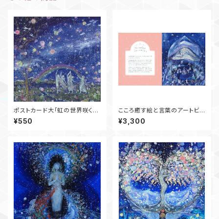
ポストカード大「虹の世界咲く愛
こころ癒す絵と言葉のアートビ
の花」
ジュアルブック「女神のマインド
¥550
¥3,300
フルネス」